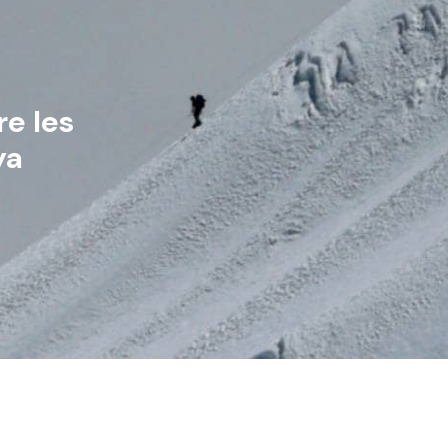
re les
ya