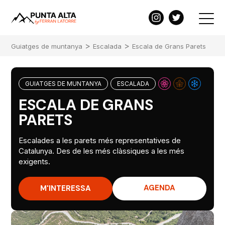
>
>
Guiatges de muntanya
Escalada
Escala de Grans Parets
GUIATGES DE MUNTANYA
ESCALADA
ESCALA DE GRANS
PARETS
Escalades a les parets més representatives de
Catalunya. Des de les més clàssiques a les més
exigents.
AGENDA
M'INTERESSA