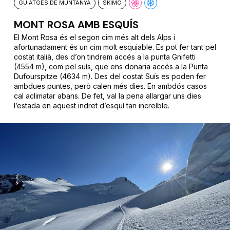
GUIATGES DE MUNTANYA
SKIMO
MONT ROSA AMB ESQUÍS
El Mont Rosa és el segon cim més alt dels Alps i
afortunadament és un cim molt esquiable. Es pot fer tant pel
costat italià, des d’on tindrem accés a la punta Gnifetti
(4554 m), com pel suís, que ens donaria accés a la Punta
Dufourspitze (4634 m). Des del costat Suís es poden fer
ambdues puntes, però calen més dies. En ambdós casos
cal aclimatar abans. De fet, val la pena allargar uns dies
l’estada en aquest indret d’esquí tan increíble.