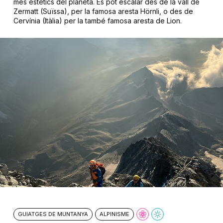
més estètics del planeta. Es pot escalar des de la vall de
Zermatt (Suïssa), per la famosa aresta Hörnli, o des de
Cervínia (Itàlia) per la també famosa aresta de Lion.
GUIATGES DE MUNTANYA
ALPINISME