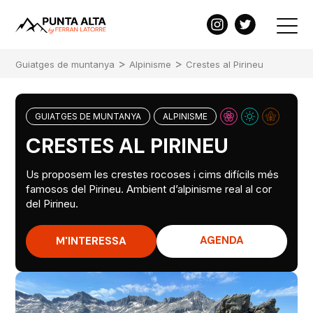
>
>
Guiatges de muntanya
Alpinisme
Crestes al Pirineu
GUIATGES DE MUNTANYA
ALPINISME
CRESTES AL PIRINEU
Us proposem les crestes rocoses i cims difícils més
famosos del Pirineu. Ambient d’alpinisme real al cor
del Pirineu.
AGENDA
M'INTERESSA